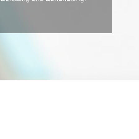
ngen im Überblick
nen Vorsorgeuntersuchungen,