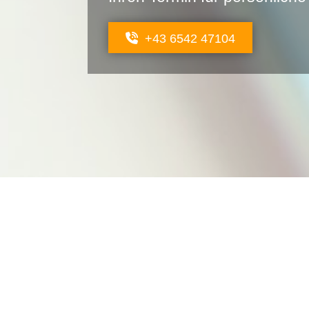
+43 6542 47104
nmedizin – unsere Leistu
tersuchungen, Vorsorge und Behandlung geht. Wir bieten Ih