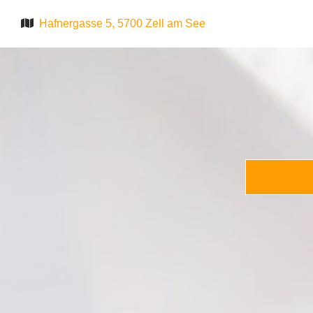

Hafnergasse 5, 5700 Zell am See