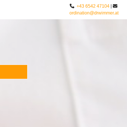

+43 6542 47104
|

ordination@drwimmer.at